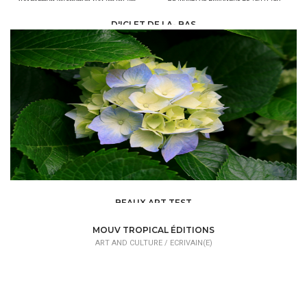
D'ICI ET DE LA- BAS
ART AND CULTURE /
ART GALLERY
BEAUX ART TEST
ART AND CULTURE /
DESIGNER
MOUV TROPICAL ÉDITIONS
ART AND CULTURE /
ECRIVAIN(E)