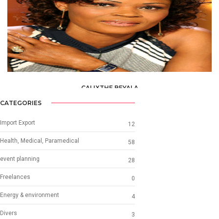
CALIXTHE BEYALA
ART AND CULTURE
CATEGORIES
Import Export
12
Health, Medical, Paramedical
58
event planning
28
Freelances
0
Energy & environment
4
Divers
3