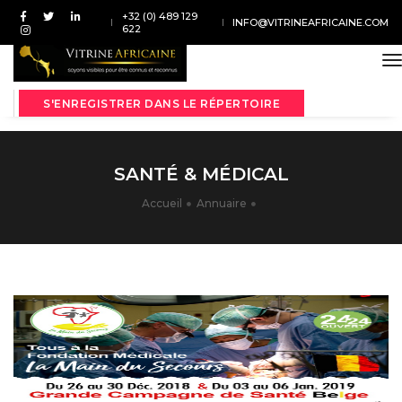
+32 (0) 489 129
INFO@VITRINEAFRICAINE.COM
622
t
S'ENREGISTRER DANS LE RÉPERTOIRE
SANTÉ & MÉDICAL
Accueil
Annuaire