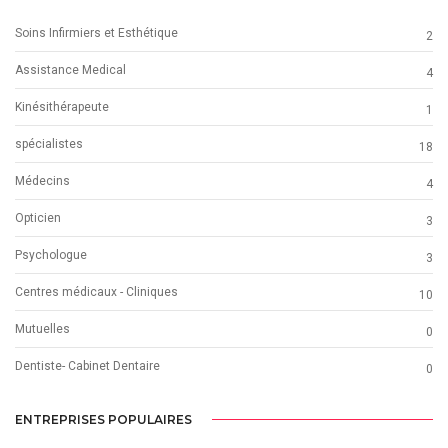
Soins Infirmiers et Esthétique
2
Assistance Medical
4
Kinésithérapeute
1
spécialistes
18
Médecins
4
Opticien
3
Psychologue
3
Centres médicaux - Cliniques
10
Mutuelles
0
Dentiste- Cabinet Dentaire
0
ENTREPRISES POPULAIRES