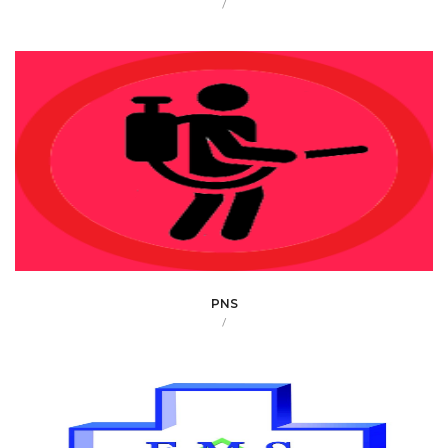
/
PNS
/