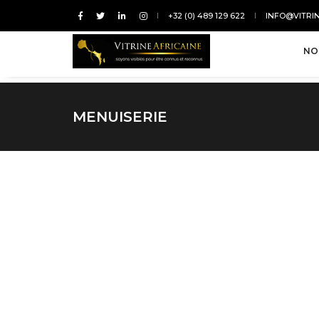
+32 (0) 489 129 622
INFO@VITRI
NO
MENUISERIE