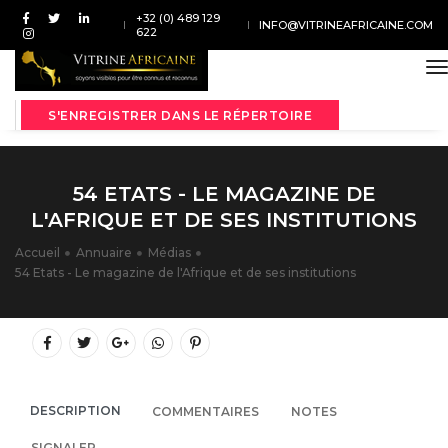
+32 (0) 489 129
INFO@VITRINEAFRICAINE.COM
622
t
S'ENREGISTRER DANS LE RÉPERTOIRE
54 ETATS - LE MAGAZINE DE
L'AFRIQUE ET DE SES INSTITUTIONS
Accueil
Annuaire
Médias
54 Etats - Le magazine de l'Afrique et de ses institutions
DESCRIPTION
COMMENTAIRES
NOTES
SIGNALER