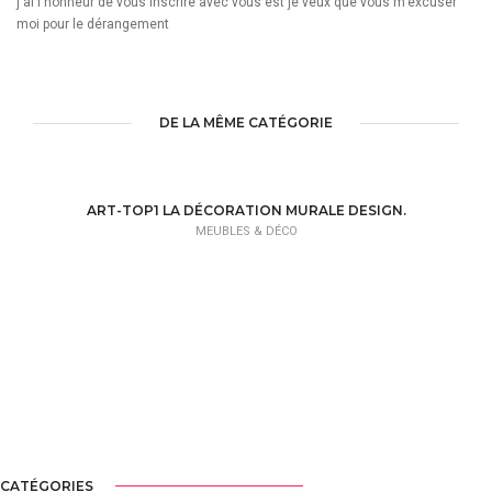
j'ai l'honneur de vous inscrire avec vous est je veux que vous m'excuser
moi pour le dérangement
DE LA MÊME CATÉGORIE
ART-TOP1 LA DÉCORATION MURALE DESIGN.
MEUBLES & DÉCO
CATÉGORIES