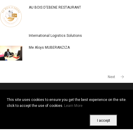
POPULAR COMPANIES
Togo
Kenya
AU BOIS D'EBENE RESTAURANT
International Logistics Solutions
Me Aloys MUBERANZIZA
This site uses cookies to ensure you get the best experience on the site.
click to accept the use of cookies.
Learn More
I accept
Next