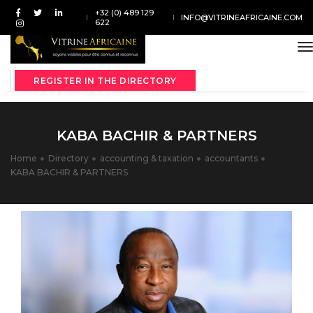
+32 (0) 489 129
INFO@VITRINEAFRICAINE.COM
622
t
REGISTER IN THE DIRECTORY
KABA BACHIR & PARTNERS
Home
Directory
accounting & taxation
accountants
KABA BACHIR & PARTNERS