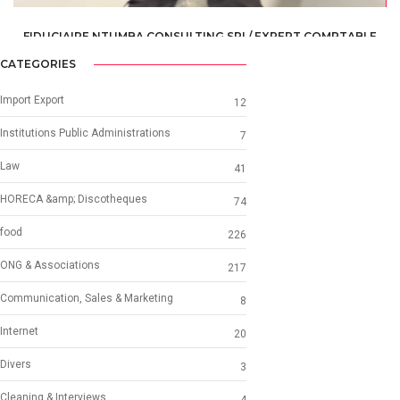
FIDUCIAIRE NTUMBA CONSULTING SRL/ EXPERT COMPTABLE
& EXPERT FISCAL CERTIFIÉ
CATEGORIES
ACCOUNTING & TAXATION /
ACCOUNTANTS
Import Export
12
Institutions Public Administrations
7
Law
41
HORECA &amp; Discotheques
74
food
226
ONG & Associations
217
Communication, Sales & Marketing
8
Internet
20
Divers
3
Cleaning & Interviews
4