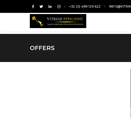
+32 (0) 489 129 622
INFO@VITRI
OFFERS