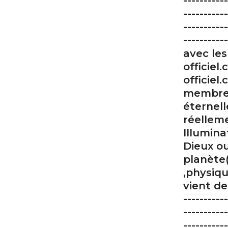
-----------
-----------
-----------
---------
avec les
officiel
officie
membre d
éternel
réellem
Illumina
Dieux o
planète(
,physiqu
vient de 
-----------
-----------
-----------