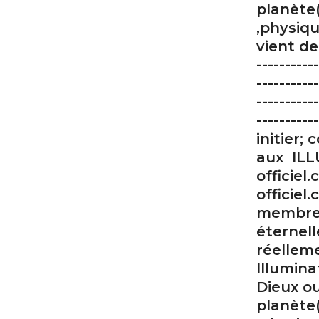
planète
,physiqu
vient de 
-----------
-----------
-----------
---------
initier; 
aux ILL
officiel
officie
membre d
éternel
réellem
Illumina
Dieux o
planète