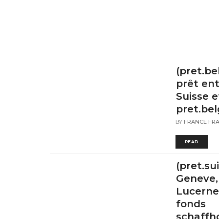
(pret.b
prêt ent
Suisse e
pret.be
BY
FRANCE FR
READ
(pret.su
Geneve,
Lucerne
fonds
schaffh