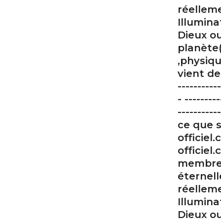
réellem
Illumina
Dieux o
planète
,physiqu
vient de 
-----------
- ---------
---------
ce que s
officiel
officie
membre d
éternel
réellem
Illumina
Dieux o