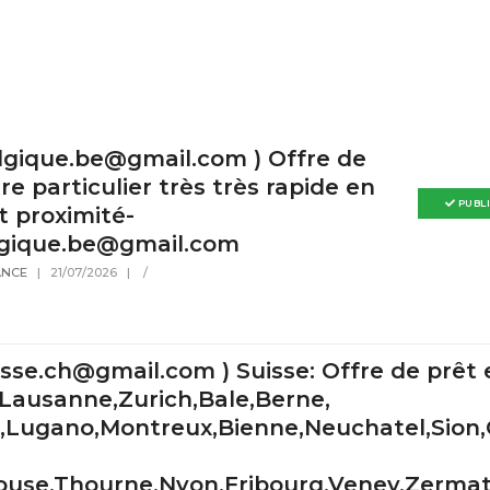
elgique.be@gmail.com ) Offre de
re particulier très très rapide en
PUBL
t proximité-
lgique.be@gmail.com
ANCE
|
21/07/2026
|
/
isse.ch@gmail.com ) Suisse: Offre de prêt e
Lausanne,Zurich,Bale,Berne,
,Lugano,Montreux,Bienne,Neuchatel,Sion,C
ouse,Thourne,Nyon,Fribourg,Veney,Zermatt