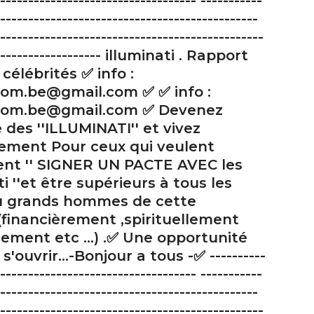
----------------------------------- -----------
----------------------------------------------
-----------------------------------------------
-------------------- illuminati . Rapport
 célébrités ✅ info :
.com.be@gmail.com ✅ ✅ info :
l.com.be@gmail.com ✅ Devenez
es ''ILLUMINATI'' et vivez
lement Pour ceux qui veulent
ent '' SIGNER UN PACTE AVEC les
ti ''et être supérieurs à tous les
u grands hommes de cette
financièrement ,spirituellement
ement etc ...) .✅ Une opportunité
s'ouvrir...-Bonjour a tous -✅ ----------
----------------------------------- -----------
----------------------------------------------
-----------------------------------------------