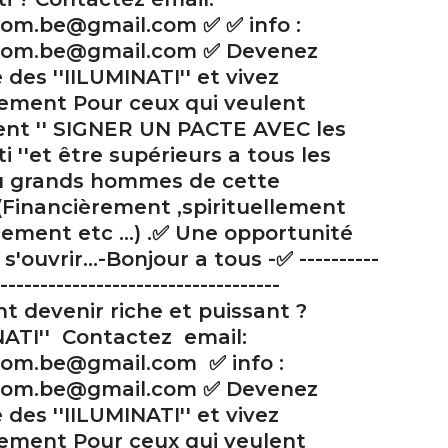
.com.be@gmail.com ✅ ✅ info :
l.com.be@gmail.com ✅ Devenez
es ''IILUMINATI'' et vivez
lement Pour ceux qui veulent
ent '' SIGNER UN PACTE AVEC les
ti ''et être supérieurs a tous les
u grands hommes de cette
(Financièrement ,spirituellement
ement etc ...) .✅ Une opportunité
s'ouvrir...-Bonjour a tous -✅ ----------
-----------------------------------
 devenir riche et puissant ?
NATI'' Contactez email:
.com.be@gmail.com ✅ info :
l.com.be@gmail.com ✅ Devenez
es ''IILUMINATI'' et vivez
lement Pour ceux qui veulent