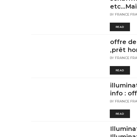
etc...Ma
BY
FRANCE FR
READ
offre de
,prêt h
BY
FRANCE FR
READ
illumina
info : o
BY
FRANCE FR
READ
Illumin
Illumina