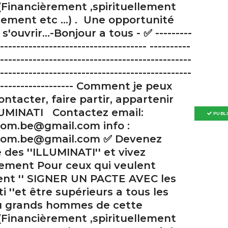
(Financièrement ,spirituellement
ement etc ...) . Une opportunité
s'ouvrir...-Bonjour a tous - ✅ ---------
------------------------------------ ----------
-----------------------------------------------
-----------------------------------------------
-------------------- Comment je peux
contacter, faire partir, appartenir
UMINATI Contactez email:
PUBL
.com.be@gmail.com info :
l.com.be@gmail.com ✅ Devenez
es ''ILLUMINATI'' et vivez
lement Pour ceux qui veulent
ent '' SIGNER UN PACTE AVEC les
ti ''et être supérieurs a tous les
u grands hommes de cette
(Financièrement ,spirituellement