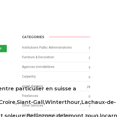
CATEGORIES
Institutions Public Administrations
7
IÉ
Furniture & Decoration
2
Agences immobilières
9
Carpentry
0
event planning
28
ntre particulier en suisse a
Freelances
0
roire,Siant-Gall,Winterthour,Lachaux-de-
Other Services
7
,soleure,Bellinzone,delemont,zoug,locar
education training and coaching
22