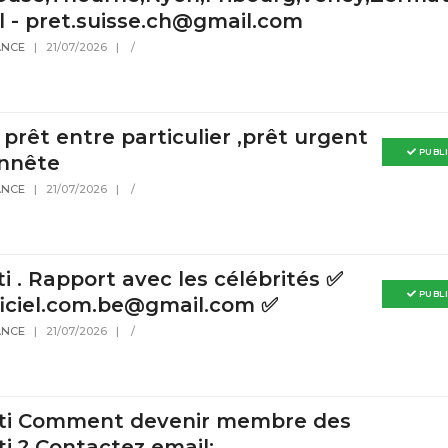
il - pret.suisse.ch@gmail.com
ANCE
|
21/07/2026
|
/
 prêt entre particulier ,prêt urgent
PUBL
onnête
ANCE
|
21/07/2026
|
/
ti . Rapport avec les célébrités ✅
PUBL
fficiel.com.be@gmail.com ✅
ANCE
|
21/07/2026
|
/
ati Comment devenir membre des
ti ? Contactez email: