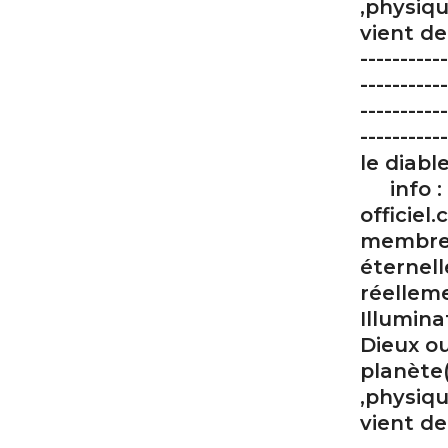
,physiqu
vient de 
-----------
-----------
-----------
---------
le diable
info : 
officie
membre d
éternel
réellem
Illumina
Dieux o
planète(
,physiqu
vient de 