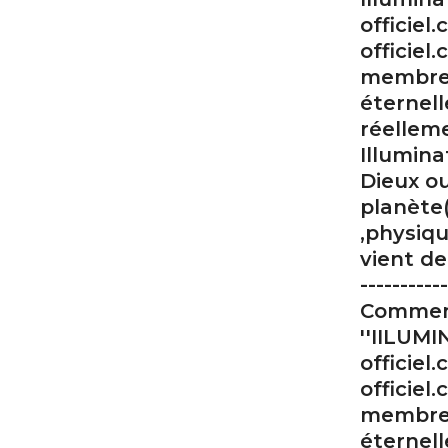
officiel
officie
membre d
éternel
réellem
Illumina
Dieux o
planète
,physiqu
vient de 
-----------
Comment
''IILUMI
officiel
officie
membre d
éternel