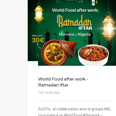
World Food after work -
Ramadan iftar
THE 10/03/2026
SiJOYa , en collaboration avec le groupe IWG,
vous invite à un World Food Afterwork –