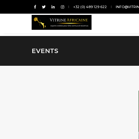
+32 (0) 489 129 622
INFO@VITRI
EVENTS