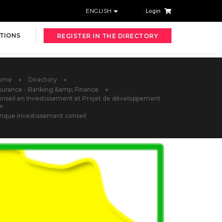
ENGLISH
Login
TIONS
REGISTER IN THE DIRECTORY
ome
Directory
surance - Banking &amp; Finance
nseil en Investissement et Projet de développement
rique investissement conseil