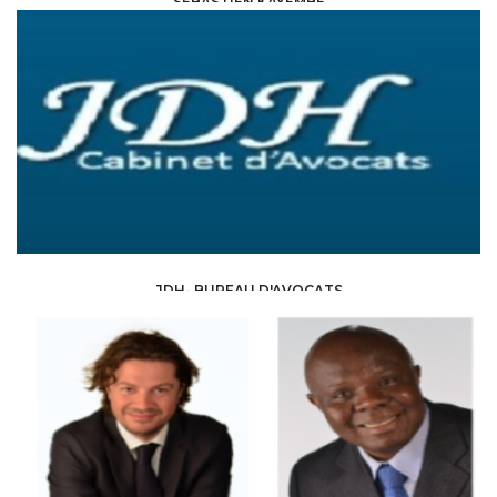
SEBASTIEN KAYEMBE
LAW /
AVOCAT
JDH- BUREAU D'AVOCATS
LAW /
AVOCAT