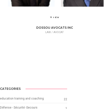
T-LEX
LAW /
AVOCAT
DOSSOU AVOCATS INC
LAW /
AVOCAT
CATEGORIES
education training and coaching
22
Défense - Sécurité -Secours
1