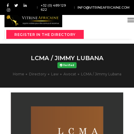
+32 (0) 489 129
INFO@VITRINEAFRICAINE.COM
622
t
REGISTER IN THE DIRECTORY
LCMA / JIMMY LUBANA
Verified
Home
Directory
Law
Avocat
LCMA / Jimmy Lubana