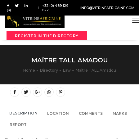
+32 (0) 489 129
INFO@VITRINEAFRICAINE.COM
622
t
REGISTER IN THE DIRECTORY
MAÎTRE TALL AMADOU
Home
Directory
Law
Maître TALL Amadou
DESCRIPTION
LOCATION
COMMENTS
MARKS
REPORT