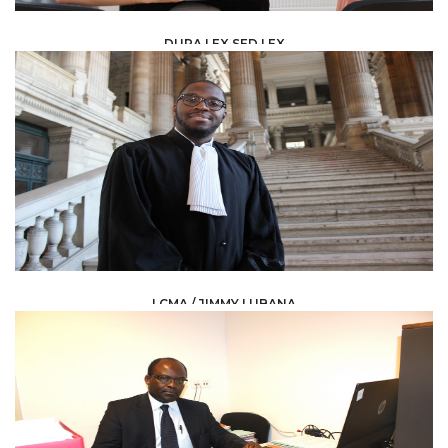
DURA LEX SED LEX
LAW /
LEGAL ADVISERS
LCMA / JIMMY LUBANA
LAW /
AVOCAT