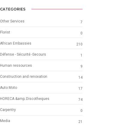
LAW /
AVOCAT
CATEGORIES
Other Services
7
Florist
0
African Embassies
210
Défense - Sécurité -Secours
1
Human ressources
9
Construction and renovation
14
Auto Moto
17
HORECA &amp; Discotheques
74
Carpentry
0
Media
21