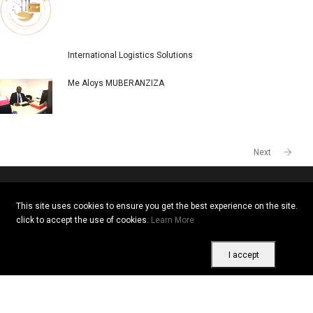
POPULAR COMPANIES
Togo
Kenya
AU BOIS D'EBENE RESTAURANT
International Logistics Solutions
Me Aloys MUBERANZIZA
This site uses cookies to ensure you get the best experience on the site.
click to accept the use of cookies.
Learn More
I accept
Next