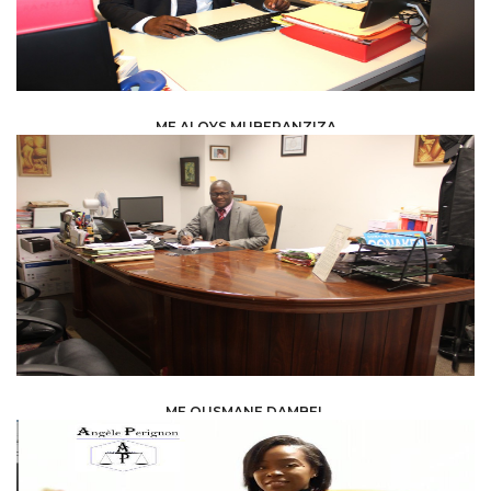
ME ALOYS MUBERANZIZA
LAW /
LEGAL ADVISERS
ME OUSMANE DAMBEL
LAW /
AVOCAT